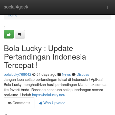
Home
social4geek
Togg
navi
Home
1
Bola Lucky : Update
Pertandingan Indonesia
Tercepat !
bolalucky768042
54 days ago
News
Discuss
Jangan lupa setiap pertandingan futsal di Indonesia ! Aplikasi
Bola Lucky menghadirkan hasil pertandingan kilat untuk semua
tim favorit Anda. Rasakan keseruan setiap tendangan secara
real-time. Unduh
https://bolalucky.net/
Comments
Who Upvoted