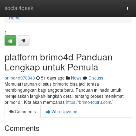
Home
social4geek
Togg
navi
Home
1
platform brimo4d Panduan
Lengkap untuk Pemula
brimo4d978843
51 days ago
News
Discuss
Memulai taruhan di situs brimo4d bisa jadi terasa
membingungkan bagi anggota baru. Panduan ini hadir untuk
menjelaskan langkah-langkah detail tentang proses menikmati
brimo4d . Kita akan membahas
https://brimo4dbiru.com/
Comments
Who Upvoted
Comments