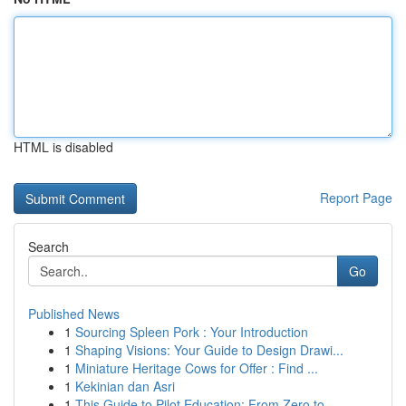
HTML is disabled
Report Page
Search
Go
Published News
1
Sourcing Spleen Pork : Your Introduction
1
Shaping Visions: Your Guide to Design Drawi...
1
Miniature Heritage Cows for Offer : Find ...
1
Kekinian dan Asri
1
This Guide to Pilot Education: From Zero to...