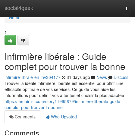
Home
social4geek
Togg
navi
Home
1
Infirmière libérale : Guide
complet pour trouver la bonne
infirmire-librale-en-inv304177
31 days ago
News
Discuss
Trouver la idéale infirmière libérale est essentiel pour offrir une
efficacité optimale de vos services. Ce guide vous aide les
informations pour définir vos attentes et choisir la plus adaptée
https://thefairlist.com/story11995679/infirmière-libérale-guide-
complet-pour-trouver-la-bonne
Comments
Who Upvoted
Comments